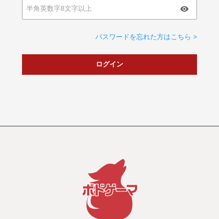
パスワードを忘れた方はこちら >
ログイン