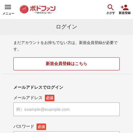
さがす
新規登録
メニュー
ログイン
まだアカウントをお持ちでない方は、新規会員登録が必要で
す。
新規会員登録はこちら
メールアドレスでログイン
メールアドレス
必須
パスワード
必須