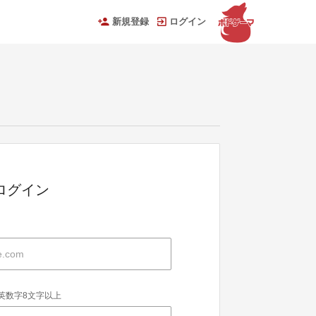
新規登録
ログイン
でログイン
英数字8文字以上