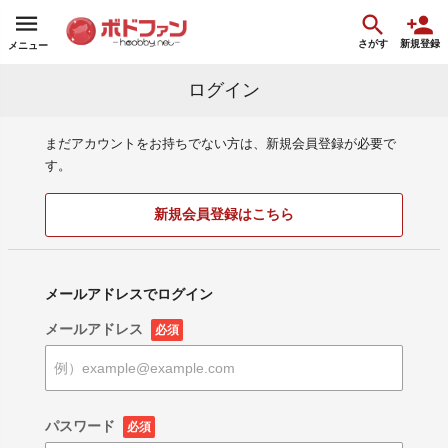
さがす
新規登録
メニュー
ログイン
まだアカウントをお持ちでない方は、新規会員登録が必要で
す。
新規会員登録はこちら
メールアドレスでログイン
メールアドレス
必須
パスワード
必須