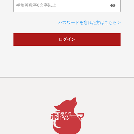
パスワードを忘れた方はこちら >
ログイン