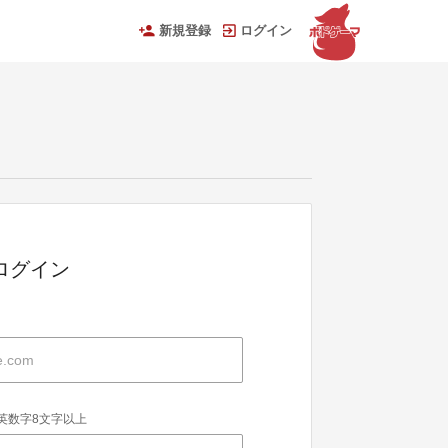
新規登録
ログイン
でログイン
英数字8文字以上