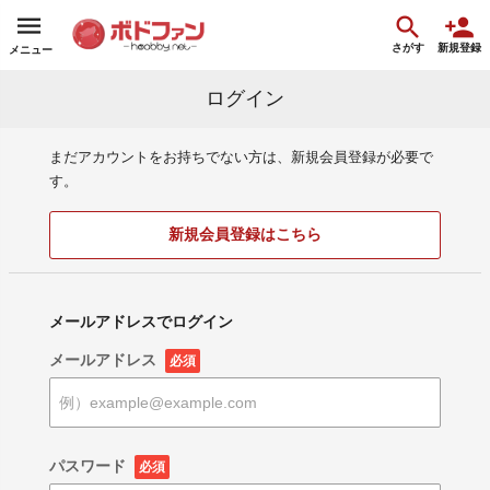
さがす
新規登録
メニュー
ログイン
まだアカウントをお持ちでない方は、新規会員登録が必要で
す。
新規会員登録はこちら
メールアドレスでログイン
メールアドレス
必須
パスワード
必須