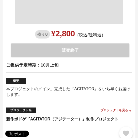
¥2,800
0
残り
(税込/送料込)
販売終了
ご提供予定時期：10月上旬
概要
本プロジェクトのメイン。完成した『AGITATOR』をいち早くお届け
します。
プロジェクト名
プロジェクトを見る
arrow_forward
新作ボドゲ『AGITATOR（アジテーター）』制作プロジェクト
favorite