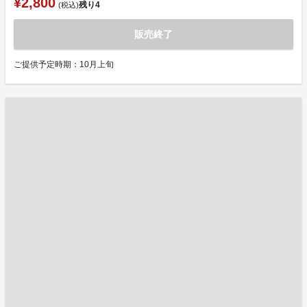
¥2,800
残り
4
(税込)
販売終了
ご提供予定時期：10月上旬