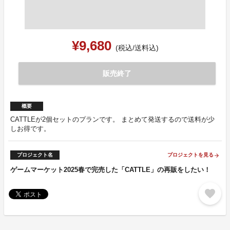
¥9,680
(税込/送料込)
販売終了
概要
CATTLEが2個セットのプランです。 まとめて発送するので送料が少
しお得です。
プロジェクト名
プロジェクトを見る
arrow_forward
ゲームマーケット2025春で完売した「CATTLE」の再販をしたい！
favorite