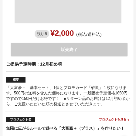
¥2,000
5
残り
(税込/送料込)
販売終了
ご提供予定時期：12月初め頃
概要
「大富豪＋ 基本セット」1個とプロモカード「砂嵐」１枚になりま
す。500円の送料を含んだ価格になります。一般販売予定価格1650円
ですので150円だけお得です！ ●リターン品のお届けは12月初め頃か
ら、ご支援いただいた順の発送とさせていただきます。
プロジェクト名
プロジェクトを見る
arrow_forward
無限に広がるルールで遊べる「大富豪＋（プラス）」を作りたい！