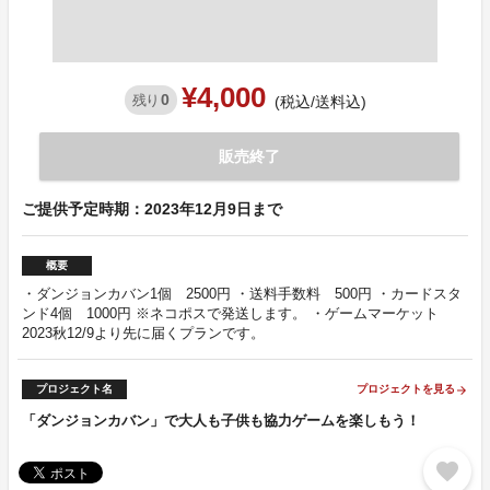
¥4,000
0
残り
(税込/送料込)
販売終了
ご提供予定時期：2023年12月9日まで
概要
・ダンジョンカバン1個 2500円 ・送料手数料 500円 ・カードスタ
ンド4個 1000円 ※ネコポスで発送します。 ・ゲームマーケット
2023秋12/9より先に届くプランです。
プロジェクト名
プロジェクトを見る
arrow_forward
「ダンジョンカバン」で大人も子供も協力ゲームを楽しもう！
favorite