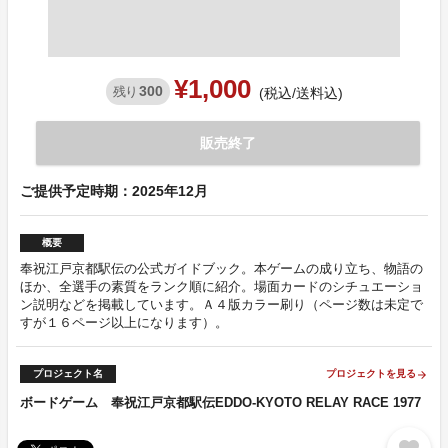
¥1,000
300
残り
(税込/送料込)
販売終了
ご提供予定時期：2025年12月
概要
奉祝江戸京都駅伝の公式ガイドブック。本ゲームの成り立ち、物語の
ほか、全選手の素質をランク順に紹介。場面カードのシチュエーショ
ン説明などを掲載しています。Ａ４版カラー刷り（ページ数は未定で
すが１６ページ以上になります）。
プロジェクト名
プロジェクトを見る
arrow_forward
ボードゲーム 奉祝江戸京都駅伝EDDO-KYOTO RELAY RACE 1977