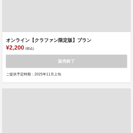
オンライン【クラファン限定版】プラン
¥2,200
(税込)
販売終了
ご提供予定時期：2025年11月上旬