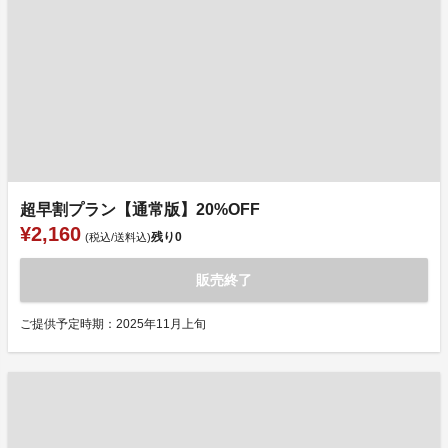
超早割プラン【通常版】20%OFF
¥2,160
残り
0
(税込/送料込)
販売終了
ご提供予定時期：2025年11月上旬