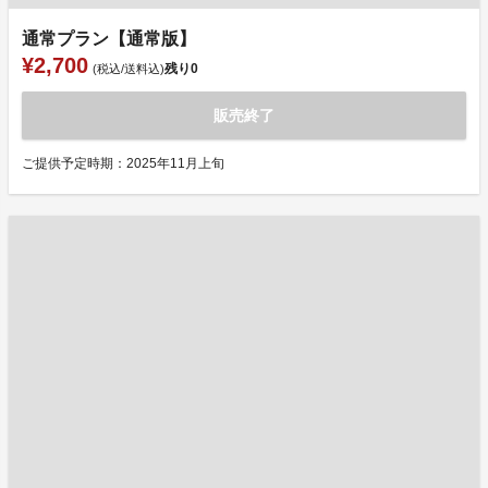
通常プラン【通常版】
¥2,700
残り
0
(税込/送料込)
販売終了
ご提供予定時期：2025年11月上旬