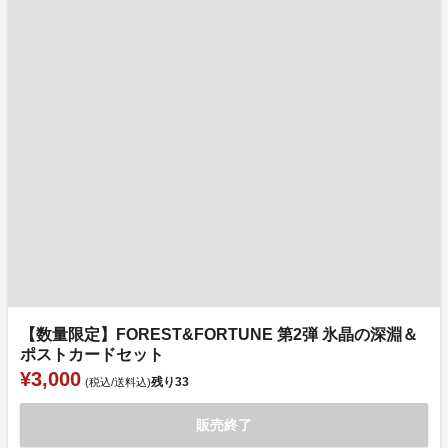
【数量限定】FOREST&FORTUNE 第2弾 氷晶の深淵＆
ポストカードセット
¥3,000
残り
33
(税込/送料込)
販売終了