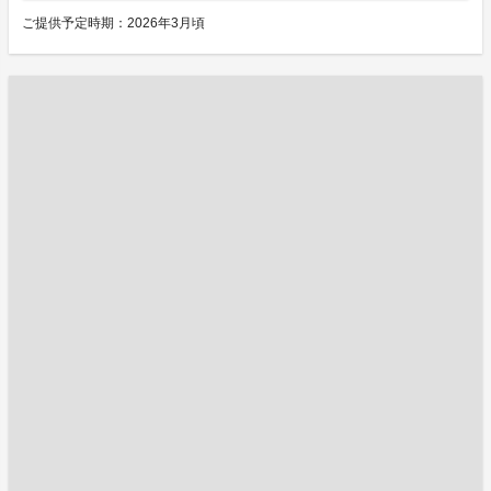
ご提供予定時期：2026年3月頃