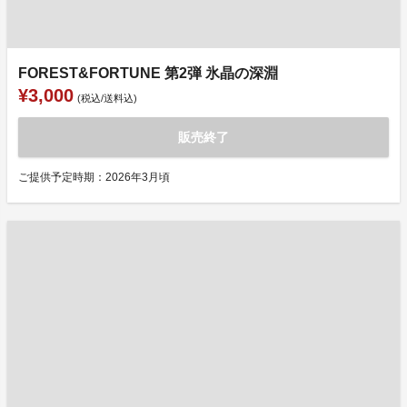
FOREST&FORTUNE 第2弾 氷晶の深淵
¥3,000
(税込/送料込)
販売終了
ご提供予定時期：2026年3月頃