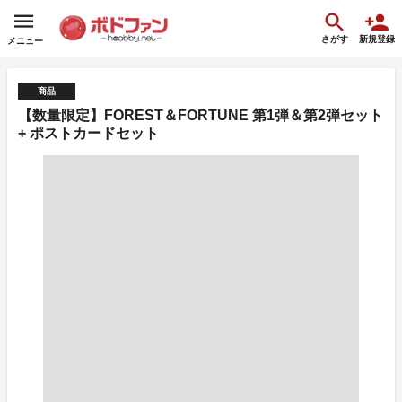
さがす
新規登録
メニュー
商品
【数量限定】FOREST＆FORTUNE 第1弾＆第2弾セット
+ ポストカードセット