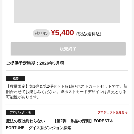
¥5,400
45
残り
(税込/送料込)
販売終了
ご提供予定時期：2026年3月頃
概要
【数量限定】第1弾＆第2弾セット各1個+ポストカードセットです。新
旧合わせてお楽しみください。※ポストカードデザインは変更となる
可能性があります。
プロジェクト名
プロジェクトを見る
arrow_forward
魔法の森は終わらない……【第2弾 氷晶の深淵】FOREST＆
FORTUNE ダイス系ダンジョン探索