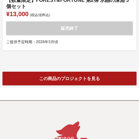
【数量限定】FOREST&FORTUNE 第2弾 氷晶の深淵 5
個セット
¥13,000
(税込/送料込)
販売終了
ご提供予定時期：2026年3月頃
この商品のプロジェクトを見る