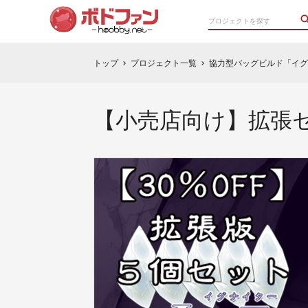
トップ
プロジェクト一覧
協力型バッグビルド「イグ
chevron_right
chevron_right
【小売店向け】拡張セ