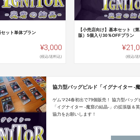
【小売店向け】基本セット（第
張セット単体プラン
版）5個入り30％OFFプラン
¥3,000
¥21,
(税込/送料込)
(税込/送
協力型バッグビルド「イグナイター -
ゲムマ24春初出で79個販売！ 協力型バッ
「イグナイター -魔窟の結晶-」の拡張版
協力をお願いします！