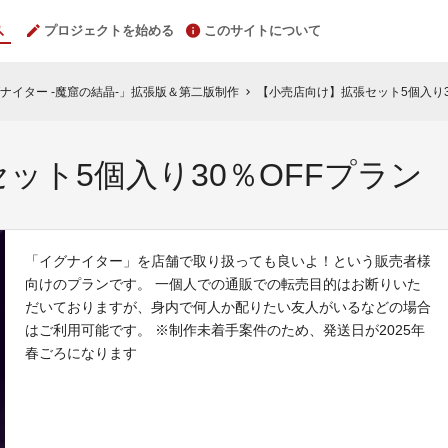
プロジェクトを始める
このサイトについて
ナイター -魔窟の結晶-」拡張版＆第二版制作
【小売店向け】拡張セット5個入り3
chevron_right
ット5個入り30％OFFプラン
「イグナイター」を店舗で取り扱っても良いよ！という販売者様
向けのプランです。 一個人での通販での転売目的はお断りいた
だいておりますが、身内で何人か配りたい友人がいるなどの場合
はご利用可能です。 ※制作未着手案件のため、発送日が2025年
春ごろになります