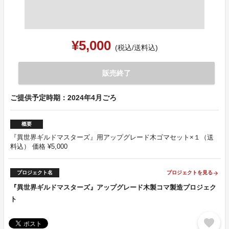
¥5,000
(税込/送料込)
販売終了
ご提供予定時期：2024年4月ごろ
概要
『異世界ギルドマスターズ』用アップグレード木ゴマセット×１（送
料込） 価格 ¥5,000
プロジェクト名
プロジェクトを見る
arrow_forward
『異世界ギルドマスターズ』アップグレード木製コマ製造プロジェク
ト
favorite