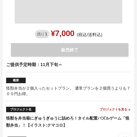
¥7,000
1
残り
(税込/送料込)
販売終了
ご提供予定時期：11月下旬～
概要
怪獣弁当が２個入ったセットプラン。 通常プランを２個買うよりも７
００円お得。
プロジェクト名
プロジェクトを見る
arrow_forward
怪獣を弁当箱にぎゅうぎゅうに詰めろ！タイル配置パズルゲーム「怪
獣弁当」！【イラスト:クマコロ】