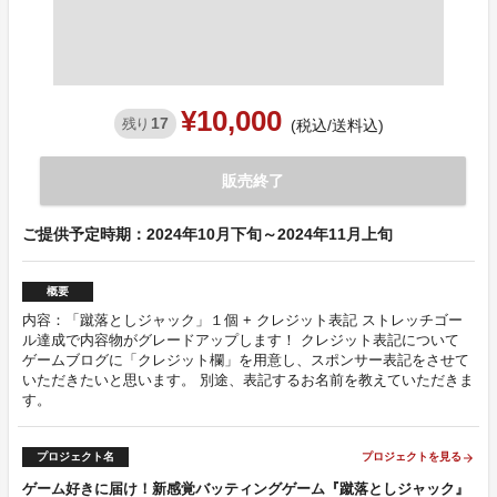
¥10,000
17
残り
(税込/送料込)
販売終了
ご提供予定時期：2024年10月下旬～2024年11月上旬
概要
内容：「蹴落としジャック」１個 + クレジット表記 ストレッチゴー
ル達成で内容物がグレードアップします！ クレジット表記について
ゲームブログに「クレジット欄」を用意し、スポンサー表記をさせて
いただきたいと思います。 別途、表記するお名前を教えていただきま
す。
プロジェクト名
プロジェクトを見る
arrow_forward
ゲーム好きに届け！新感覚バッティングゲーム『蹴落としジャック』