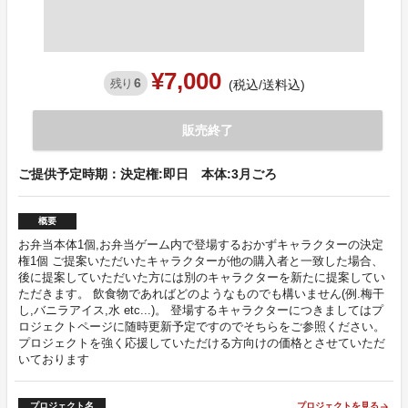
¥7,000
6
残り
(税込/送料込)
販売終了
ご提供予定時期：決定権:即日 本体:3月ごろ
概要
お弁当本体1個,お弁当ゲーム内で登場するおかずキャラクターの決定
権1個 ご提案いただいたキャラクターが他の購入者と一致した場合、
後に提案していただいた方には別のキャラクターを新たに提案してい
ただきます。 飲食物であればどのようなものでも構いません(例.梅干
し,バニラアイス,水 etc...)。 登場するキャラクターにつきましてはプ
ロジェクトページに随時更新予定ですのでそちらをご参照ください。
プロジェクトを強く応援していただける方向けの価格とさせていただ
いております
プロジェクト名
プロジェクトを見る
arrow_forward