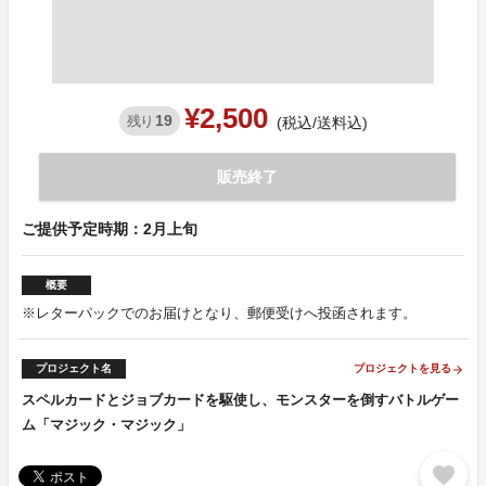
¥2,500
19
残り
(税込/送料込)
販売終了
ご提供予定時期：2月上旬
概要
※レターパックでのお届けとなり、郵便受けへ投函されます。
プロジェクト名
プロジェクトを見る
arrow_forward
スペルカードとジョブカードを駆使し、モンスターを倒すバトルゲー
ム「マジック・マジック」
favorite