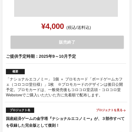
¥4,000
(税込/送料込)
販売終了
ご提供予定時期：2025年9～10月予定
概要
「ナショナルエコノミー」 1個 ＋ プロモカード「ボードゲームカフ
ェ（コロコロ堂仕様）」1枚 ※プロモカードのデザインは後日公開
予定。プロモカードは、一般発売後もコロコロ堂店頭・コロコロ堂
Webstoreでご購入いただいた方に先着順で配布します。
プロジェクト名
プロジェクトを見る
arrow_forward
国産経済ゲームの金字塔『ナショナルエコノミー』が、３部作すべて
を収録した完全版として復刻！