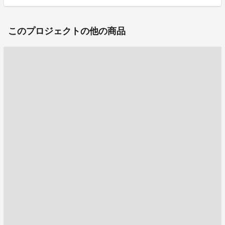
このプロジェクトの他の商品