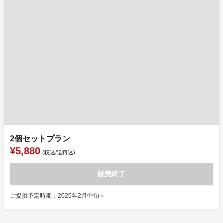
2個セットプラン
¥5,880
(税込/送料込)
販売終了
ご提供予定時期：2026年2月中旬～