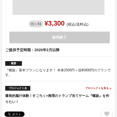
¥3,300
41
残り
(税込/送料込)
販売終了
ご提供予定時期：2026年2月以降
概要
『螺旋』基本プランになります！ 本体2500円＋送料800円のプランで
す。
プロジェクト名
プロジェクトを見る
arrow_forward
爆発的脳汁体験！すごろく×推理のトランプ当てゲーム『螺旋』を作
りたい！
favorite