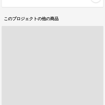
このプロジェクトの他の商品