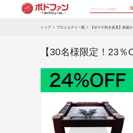
トップ
プロジェクト一覧
【ボドゲ好き必見】娯楽から
chevron_right
chevron_right
【30名様限定！23％OF