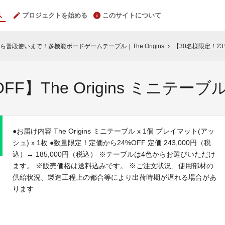
プロジェクトを始める
このサイトについて
普段使いまで！多機能ボードゲームテーブル｜The Origins
【30名様限定！23％
chevron_right
F】The Origins ミニテーブ
●お届け内容 The Origins ミニテーブル x 1個 プレイマット(アッ
シュ) x 1枚 ●数量限定！定価から24%OFF 定価 243,000円（税
込）→ 185,000円（税込） ※テーブルは4色からお選びいただけ
ます。 ※販売価格は送料込みです。 ※ご注文状況、使用部材の
供給状況、製造工程上の都合等により出荷時期が遅れる場合があ
ります