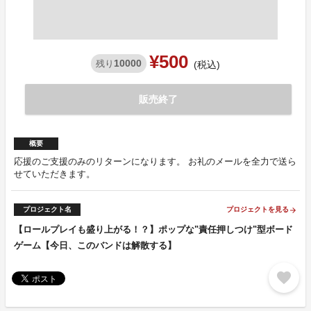
¥500
10000
残り
(税込)
販売終了
概要
応援のご支援のみのリターンになります。 お礼のメールを全力で送ら
せていただきます。
プロジェクト名
プロジェクトを見る
arrow_forward
【ロールプレイも盛り上がる！？】ポップな"責任押しつけ"型ボード
ゲーム【今日、このバンドは解散する】
favorite