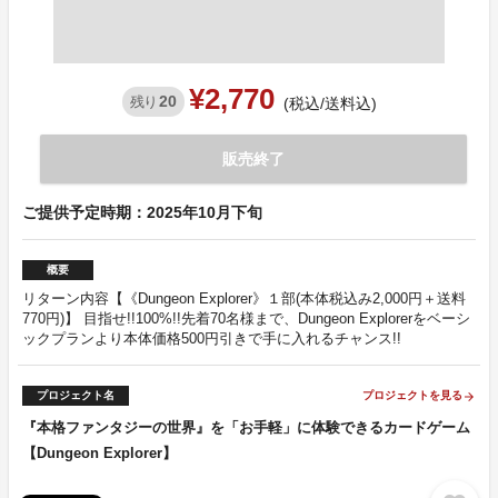
¥2,770
20
残り
(税込/送料込)
販売終了
ご提供予定時期：2025年10月下旬
概要
リターン内容【《Dungeon Explorer》１部(本体税込み2,000円＋送料
770円)】 目指せ!!100%!!先着70名様まで、Dungeon Explorerをベーシ
ックプランより本体価格500円引きで手に入れるチャンス!!
プロジェクト名
プロジェクトを見る
arrow_forward
『本格ファンタジーの世界』を「お手軽」に体験できるカードゲーム
【Dungeon Explorer】