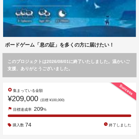
ボードゲーム「息の証」を多くの方に届けたい！
このプロジェクトは2026/08/01に終了いたしました。温かいご
支援、ありがとうございました。
Success
stars
集まっている金額
¥209,000
(目標 ¥100,000)
209
flag
目標達成率
%
74
watch_later
購入数
終了しました