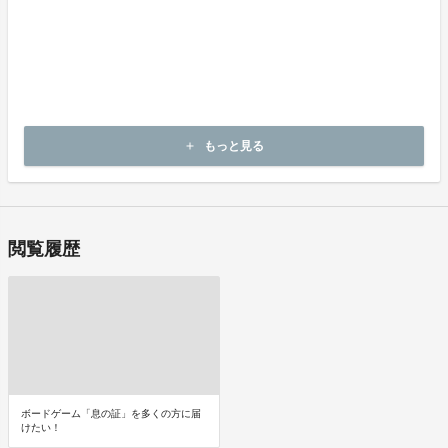
商品受取時に必ず商品の確認をお願いいたします。
商品には万全を期しておりますが、万が一下記のような場合にはお
問い合わせフォームにてお問い合わせ下さい。
・申し込まれた商品と異なる商品が届いた場合
・商品が汚れている、または破損している場合
上記理由による不良品は、商品到着後14日以内に弊社までご連絡い
もっと見る
add
ただいた後、出品者から対応方法をお客様宛にご連絡致します。
閲覧履歴
ボードゲーム「息の証」を多くの方に届
けたい！