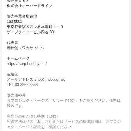
販売事業者名
株式会社オーバードライブ
販売事業者所在地
160-0003
東京都新宿区四ツ谷本塩町１－３
ザ・ブライニービル四谷 301
代表者
若狭創（ワカサ ソウ）
ホームページ
https://corp.hoobby.net/
連絡先
メールアドレス shop@hoobby.net
TEL 03-3868-3558
販売価格帯
各プロジェクトページの「リワード代金」をご覧ください。価格は
税込です。
商品等の引き渡し時期（日数）
発送方法商品の引渡し時期またはサービスの提供時期は、各プロジ
ェクトページの記載をご確認ください。