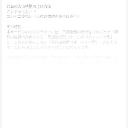
代金の支払時期および方法
クレジットカード
コンビニ支払い（目標達成型の場合は不可）
支払時期
本サービスのプロジェクトには、目標金額の達成をプロジェクト商
品の提供の条件とする「目標達成型（オールオアナッシング型）」
と、これを条件としない「実行確約型（オールイン型）」がありま
す。支払時期はこれらのタイプごとに異なります。
目標達成型：商品購入後、プロジェクト資金が目標金額に到達した
ときに決済。プロジェクト成立後に購入した場合は商品購入時に決
済。
実行確約型、EC型：商品購入時に決済
商品代金以外に必要な費用 ／送料、消費税等
送料無料 (商品代金に含む)
返品の取扱い条件
輸送による商品の破損および発送ミスがあった場合のみ返品可。
商品到着後14日以内に弊社までご連絡いただいた後、出品者から連
絡のある返送先へご返送下さい。
不良品の取扱条件