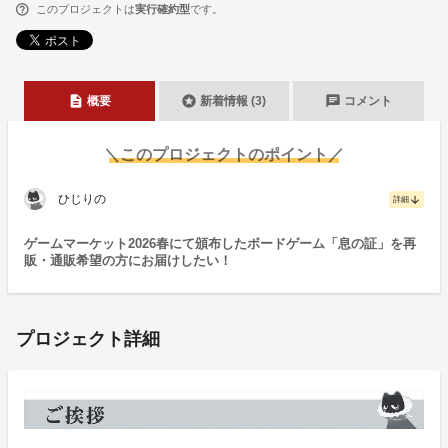
このプロジェクトは
実行確約型
です。
description
stars
chat
概要
新着情報 (3)
コメント
＼このプロジェクトのポイント／
ひじりの
arrow_downward
詳細
ゲームマーケット2026春にて頒布したボードゲーム「息の証」を再
販・通販希望の方にお届けしたい！
プロジェクト詳細