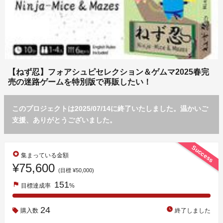
【ねず忍】フォアシュピセレクション＆ゲムマ2025春完
売の迷路ゲームを特別版で再販したい！
このプロジェクトは2025/07/14に終了いたしました。温かいご
支援、ありがとうございました。
Success
stars
集まっている金額
¥75,600
(目標 ¥50,000)
151
flag
目標達成率
%
24
watch_later
購入数
終了しました