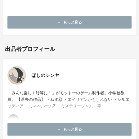
A: 品切れとなった場合に、同じ商品を追加する可能性
があります。最初に提示している商品よりもお得なプラ
ンを後から追加することはありません。
もっと見る
add
出品者プロフィール
ほしのシンヤ
「みんな楽しく対等に！」がモットーのゲーム制作者。小学校教
員。 【過去の作品】 ・ねず忍 ・エイリアンかもしれない ・シルエ
ッティア ・しゃべルームZ ・ミステリージャム 等
もっと見る
add
お問い合わせ：
hoshinoshinya777@gmail.com