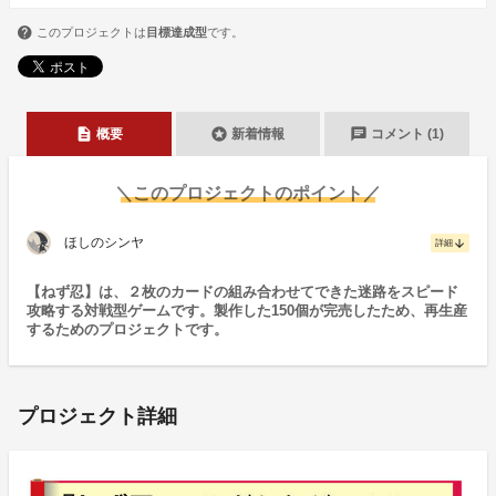
このプロジェクトは
目標達成型
です。
description
stars
chat
概要
新着情報
コメント (1)
＼このプロジェクトのポイント／
ほしのシンヤ
arrow_downward
詳細
【ねず忍】は、２枚のカードの組み合わせてできた迷路をスピード
攻略する対戦型ゲームです。製作した150個が完売したため、再生産
するためのプロジェクトです。
プロジェクト詳細