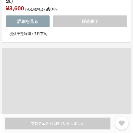
込）
¥3,600
残り
89
(税込/送料込)
詳細を見る
販売終了
ご提供予定時期：7月下旬
favorite
プロジェクトは終了いたしました