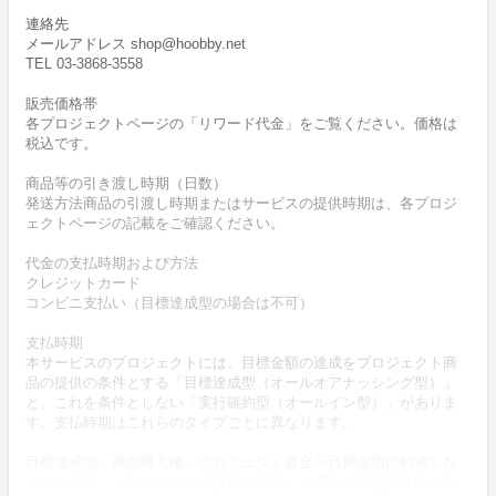
連絡先
メールアドレス shop@hoobby.net
TEL 03-3868-3558
販売価格帯
各プロジェクトページの「リワード代金」をご覧ください。価格は
税込です。
商品等の引き渡し時期（日数）
発送方法商品の引渡し時期またはサービスの提供時期は、各プロジ
ェクトページの記載をご確認ください。
代金の支払時期および方法
クレジットカード
コンビニ支払い（目標達成型の場合は不可）
支払時期
本サービスのプロジェクトには、目標金額の達成をプロジェクト商
品の提供の条件とする「目標達成型（オールオアナッシング型）」
と、これを条件としない「実行確約型（オールイン型）」がありま
す。支払時期はこれらのタイプごとに異なります。
目標達成型：商品購入後、プロジェクト資金が目標金額に到達した
ときに決済。プロジェクト成立後に購入した場合は商品購入時に決