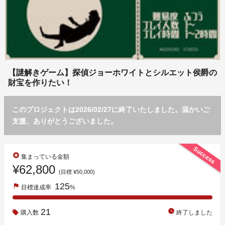
【謎解きゲーム】探偵ジョーホワイトとシルエット侯爵の
財宝を作りたい！
このプロジェクトは2026/02/27に終了いたしました。温かいご
支援、ありがとうございました。
Success
stars
集まっている金額
¥62,800
(目標 ¥50,000)
125
flag
目標達成率
%
21
watch_later
購入数
終了しました