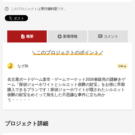
このプロジェクトは
実行確約型
です。
description
stars
chat
概要
新着情報
コメント
＼このプロジェクトのポイント／
なぞ助
arrow_downward
詳細
名古屋ボードゲーム楽市・ゲームマーケット2026春販売の謎解きゲ
ーム「探偵ジョーホワイトとシルエット侯爵の財宝」をお得に早期
購入できるプランです！探偵ジョーホワイトが隠されたシルエット
侯爵の財宝をめぐって発生した不思議な事件に立ち向か
う・・・・・
プロジェクト詳細