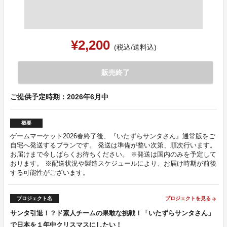
¥2,200
(税込/送料込)
販売終了
ご提供予定時期：2026年6月中
概要
ゲームマーケット2026春終了後、『いたずらサンタさん』通常版をご
自宅へ発送するプランです。 発送は準備が整い次第、順次行います。
お届けまで今しばらくお待ちください。 ※発送は国内のみを予定して
おります。 ※配送状況や製造スケジュールにより、お届け時期が前後
する可能性がございます。
プロジェクト名
プロジェクトを見る
arrow_forward
サンタ引退！？ド素人チームの果敢な挑戦！「いたずらサンタさん」
で日本を１年中クリスマスにしたい！