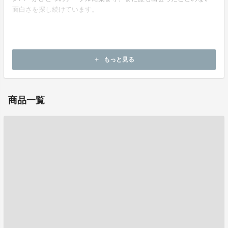
面白さを探し続けています。
ホームページ：
https://afterthechimerings.wixsite.com/trickysantaclaus
もっと見る
add
お問い合わせ：
after.the.chimerings@gmail.com
商品一覧