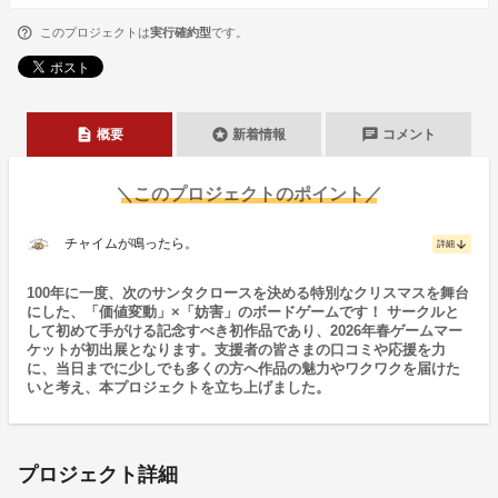
このプロジェクトは
実行確約型
です。
description
stars
chat
概要
新着情報
コメント
＼このプロジェクトのポイント／
チャイムが鳴ったら。
arrow_downward
詳細
100年に一度、次のサンタクロースを決める特別なクリスマスを舞台
にした、「価値変動」×「妨害」のボードゲームです！ サークルと
して初めて手がける記念すべき初作品であり、2026年春ゲームマー
ケットが初出展となります。支援者の皆さまの口コミや応援を力
に、当日までに少しでも多くの方へ作品の魅力やワクワクを届けた
いと考え、本プロジェクトを立ち上げました。
プロジェクト詳細