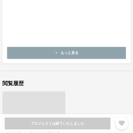
絡のある返送先へご返送下さい。
不良品の取扱条件
商品受取時に必ず商品の確認をお願いいたします。
商品には万全を期しておりますが、万が一下記のような場合にはお
問い合わせフォームにてお問い合わせ下さい。
・申し込まれた商品と異なる商品が届いた場合
・商品が汚れている、または破損している場合
上記理由による不良品は、商品到着後14日以内に弊社までご連絡い
もっと見る
add
ただいた後、出品者から対応方法をお客様宛にご連絡致します。
閲覧履歴
favorite
プロジェクトは終了いたしました
サンタ引退！？ド素人チームの果敢な挑