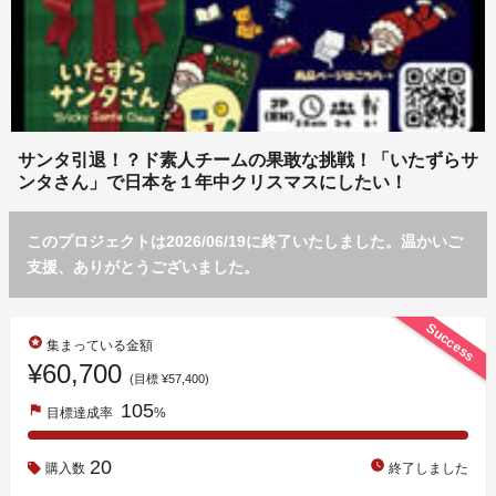
サンタ引退！？ド素人チームの果敢な挑戦！「いたずらサ
ンタさん」で日本を１年中クリスマスにしたい！
このプロジェクトは2026/06/19に終了いたしました。温かいご
支援、ありがとうございました。
Success
stars
集まっている金額
¥60,700
(目標 ¥57,400)
105
flag
目標達成率
%
20
watch_later
購入数
終了しました