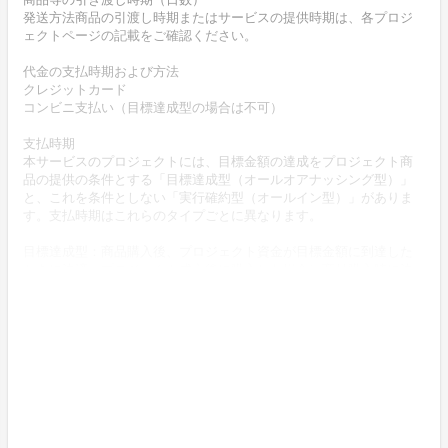
発送方法商品の引渡し時期またはサービスの提供時期は、各プロジ
ェクトページの記載をご確認ください。
代金の支払時期および方法
クレジットカード
コンビニ支払い（目標達成型の場合は不可）
支払時期
本サービスのプロジェクトには、目標金額の達成をプロジェクト商
品の提供の条件とする「目標達成型（オールオアナッシング型）」
と、これを条件としない「実行確約型（オールイン型）」がありま
す。支払時期はこれらのタイプごとに異なります。
目標達成型：商品購入後、プロジェクト資金が目標金額に到達した
ときに決済。プロジェクト成立後に購入した場合は商品購入時に決
済。
実行確約型、EC型：商品購入時に決済
商品代金以外に必要な費用 ／送料、消費税等
送料無料 (商品代金に含む)
返品の取扱い条件
輸送による商品の破損および発送ミスがあった場合のみ返品可。
商品到着後14日以内に弊社までご連絡いただいた後、出品者から連