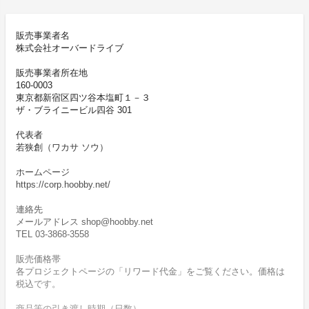
販売事業者名
株式会社オーバードライブ
販売事業者所在地
160-0003
東京都新宿区四ツ谷本塩町１－３
ザ・ブライニービル四谷 301
代表者
若狭創（ワカサ ソウ）
ホームページ
https://corp.hoobby.net/
連絡先
メールアドレス shop@hoobby.net
TEL 03-3868-3558
販売価格帯
各プロジェクトページの「リワード代金」をご覧ください。価格は
税込です。
商品等の引き渡し時期（日数）