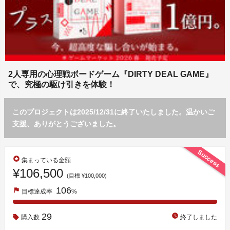
2人専用の心理戦ボードゲーム『DIRTY DEAL GAME』
で、究極の駆け引きを体験！
このプロジェクトは2025/12/31に終了いたしました。温かいご
支援、ありがとうございました。
Success
stars
集まっている金額
¥106,500
(目標 ¥100,000)
106
flag
目標達成率
%
29
watch_later
購入数
終了しました