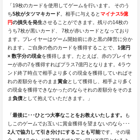
「19枚のカードを使用してゲームを行います。 そのう
ち
5枚がタツマキカード
。相手に与えると
マイナス5億
円
の損失を発生
させることができます。残りの14枚の
うち7枚が黒いカード、 7枚が赤いカードとなっており
ます。プレイヤーはゲーム開始前に赤と黒の陣営に分か
れます。ご自身の色のカードを獲得することで、
1億円
× 数字分の現金
を獲得します。たとえば、赤のプレイヤ
ーが赤の7を獲得すればプラス7億円となります。4ラウ
ンド終了時点で相手より多くの現金を獲得していればそ
れの差額分をそのまま
賞金
として獲得し、相手より多く
の現金を獲得できなかったのならそれの差額分をそのま
ま
負債
として抱えていただきます。」
「
最後に･･･ひとつ大事なことをお教えいたします。
も
しこのゲームでお互いに賞金獲得を望まないのなら･･･
2人で協力して引き分けにすることも可能
です。その場