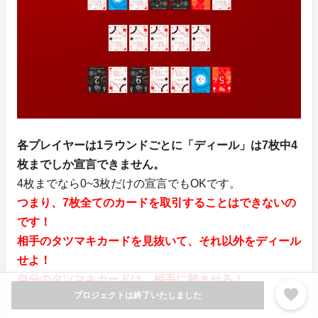
各プレイヤーは1ラウンドごとに「ディール」は7枚中4
枚までしか宣言できません。
4枚までなら0~3枚だけの宣言でもOKです。
つまり、7枚全てのカードを取引することはできないの
です！
相手のタツマキカードを見抜いて、それ以外をディール
せよ！
自分のタツマキカードは、相手に踏ませろ！
favorite
プロジェクトは終了いたしました