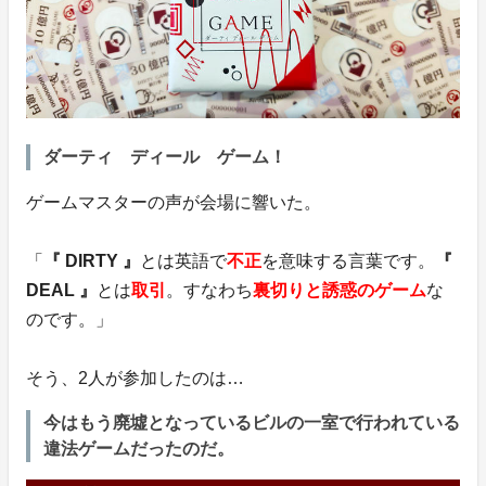
ダーティ ディール ゲーム！
ゲームマスターの声が会場に響いた。
「
『 DIRTY 』
とは英語で
不正
を意味する言葉です。
『
DEAL 』
とは
取引
。すなわち
裏切りと誘惑のゲーム
な
のです。」
そう、2人が参加したのは…
今はもう廃墟となっているビルの一室で行われている
違法ゲームだったのだ。