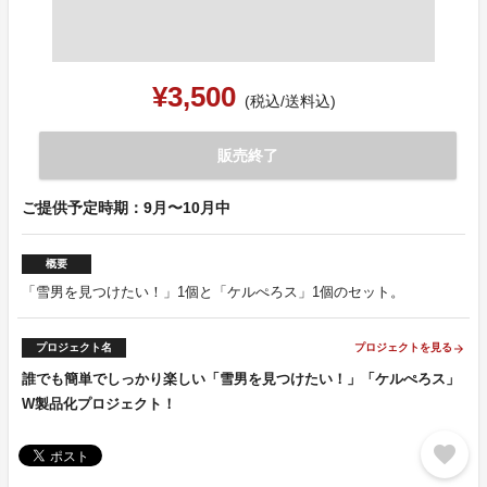
¥3,500
(税込/送料込)
販売終了
ご提供予定時期：9月〜10月中
概要
「雪男を見つけたい！」1個と「ケルぺろス」1個のセット。
プロジェクト名
プロジェクトを見る
arrow_forward
誰でも簡単でしっかり楽しい「雪男を見つけたい！」「ケルぺろス」
W製品化プロジェクト！
favorite