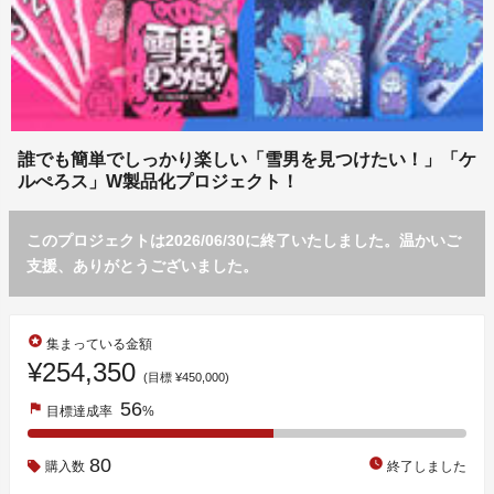
誰でも簡単でしっかり楽しい「雪男を見つけたい！」「ケ
ルぺろス」W製品化プロジェクト！
このプロジェクトは2026/06/30に終了いたしました。温かいご
支援、ありがとうございました。
stars
集まっている金額
¥254,350
(目標 ¥450,000)
56
flag
目標達成率
%
80
watch_later
購入数
終了しました