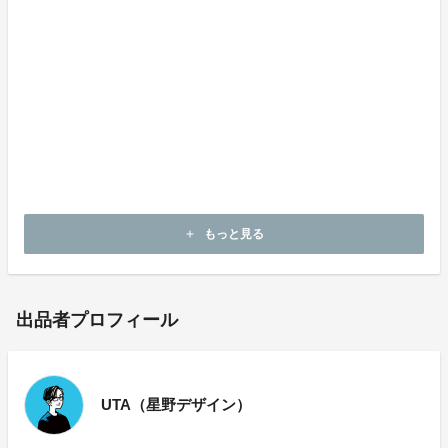
Q: 商品はいつ頃届きますか。
A: 発送予定日から最大6ヶ月遅れるリスクがあります。
6ヶ月以上遅れる場合は、希望した購入者には返金を行
います。
Q: 商品が追加される可能性はありますか？
A: 品切れとなった場合に、同じ商品を追加する可能性
があります。最初に提示している商品よりもお得なプラ
ンを後から追加することはありません。
もっと見る
add
出品者プロフィール
UTA（星野デザイン）