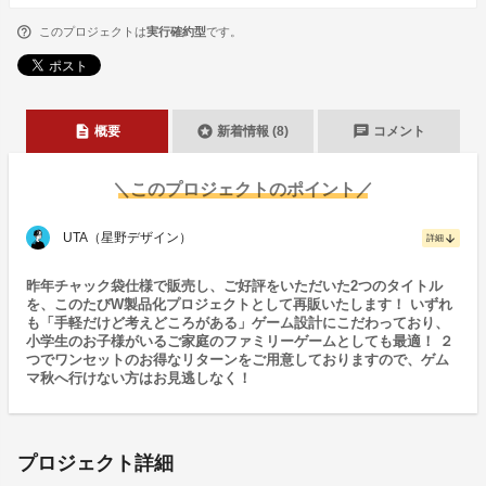
このプロジェクトは
実行確約型
です。
description
stars
chat
概要
新着情報 (8)
コメント
＼このプロジェクトのポイント／
UTA（星野デザイン）
arrow_downward
詳細
昨年チャック袋仕様で販売し、ご好評をいただいた2つのタイトル
を、このたびW製品化プロジェクトとして再販いたします！ いずれ
も「手軽だけど考えどころがある」ゲーム設計にこだわっており、
小学生のお子様がいるご家庭のファミリーゲームとしても最適！ ２
つでワンセットのお得なリターンをご用意しておりますので、ゲム
マ秋へ行けない方はお見逃しなく！
プロジェクト詳細