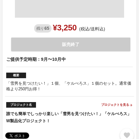
¥3,250
65
残り
(税込/送料込)
販売終了
ご提供予定時期：9月〜10月中
概要
「雪男を見つけたい！」１個、「ケルぺろス」１個のセット。通常価
格より250円お得！
プロジェクト名
プロジェクトを見る
arrow_forward
誰でも簡単でしっかり楽しい「雪男を見つけたい！」「ケルぺろス」
W製品化プロジェクト！
favorite