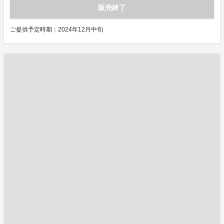
販売終了
ご提供予定時期：2024年12月中旬