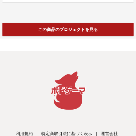
この商品のプロジェクトを見る
利用規約
|
特定商取引法に基づく表示
|
運営会社
|