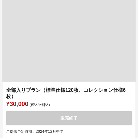
全部入りプラン（標準仕様120枚、コレクション仕様6
枚）
¥30,000
(税込/送料込)
販売終了
ご提供予定時期：2024年12月中旬