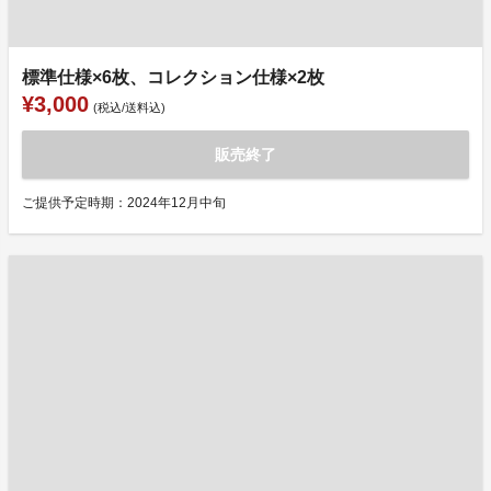
標準仕様×6枚、コレクション仕様×2枚
¥3,000
(税込/送料込)
販売終了
ご提供予定時期：2024年12月中旬