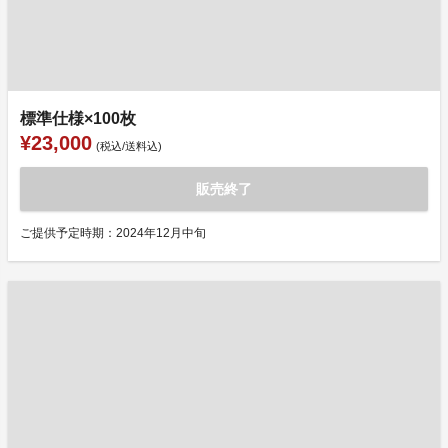
標準仕様×100枚
¥23,000
(税込/送料込)
販売終了
ご提供予定時期：2024年12月中旬