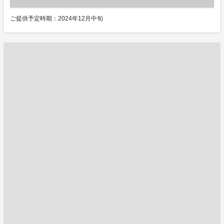
ご提供予定時期：2024年12月中旬