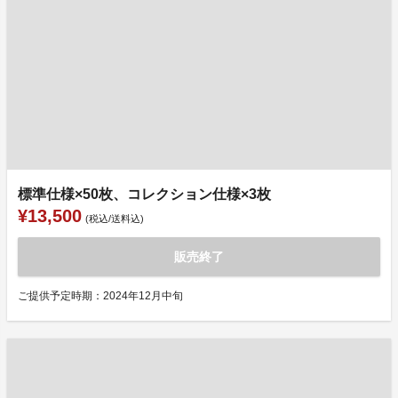
標準仕様×50枚、コレクション仕様×3枚
¥13,500
(税込/送料込)
販売終了
ご提供予定時期：2024年12月中旬