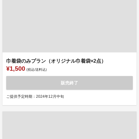
巾着袋のみプラン（オリジナル巾着袋×2点）
¥1,500
(税込/送料込)
販売終了
ご提供予定時期：2024年12月中旬