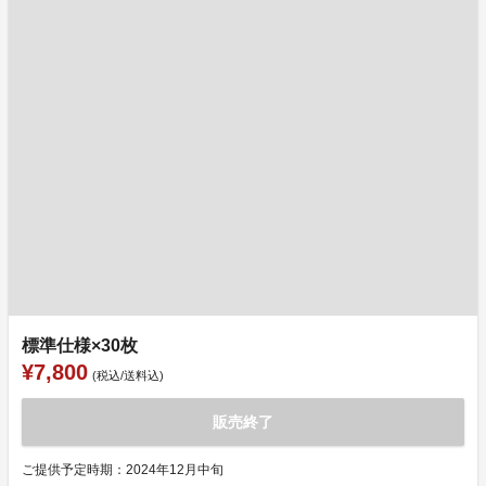
標準仕様×30枚
¥7,800
(税込/送料込)
販売終了
ご提供予定時期：2024年12月中旬