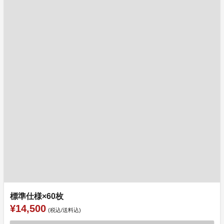
標準仕様×60枚
¥14,500
(税込/送料込)