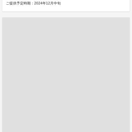
ご提供予定時期：2024年12月中旬