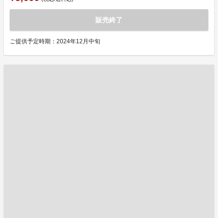
販売終了
ご提供予定時期：2024年12月中旬