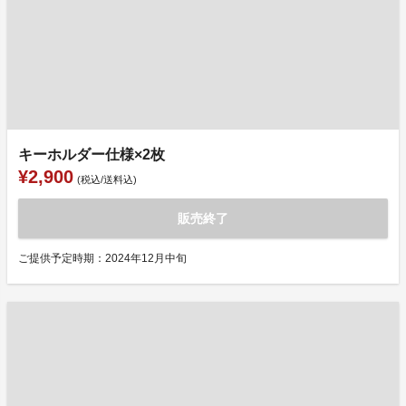
キーホルダー仕様×2枚
¥2,900
(税込/送料込)
販売終了
ご提供予定時期：2024年12月中旬