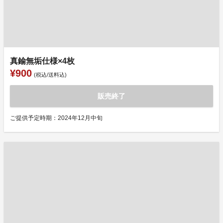
真鍮無垢仕様×4枚
¥900
(税込/送料込)
販売終了
ご提供予定時期：2024年12月中旬