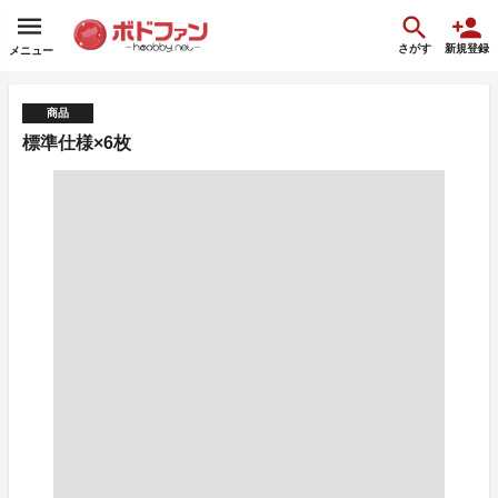
さがす
新規登録
メニュー
商品
標準仕様×6枚