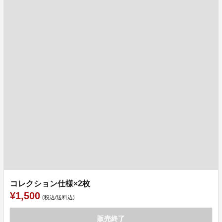
コレクション仕様×2枚
¥1,500
(税込/送料込)
販売終了