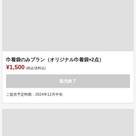
巾着袋のみプラン（オリジナル巾着袋×2点）
¥1,500
(税込/送料込)
販売終了
ご提供予定時期：2024年12月中旬