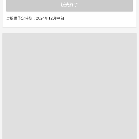
販売終了
ご提供予定時期：2024年12月中旬