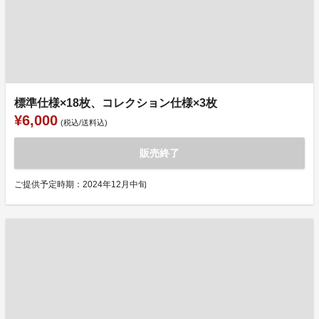
標準仕様×18枚、コレクション仕様×3枚
¥6,000
(税込/送料込)
販売終了
ご提供予定時期：2024年12月中旬