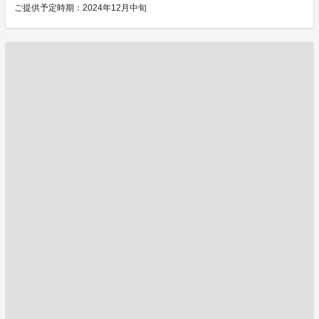
ご提供予定時期：2024年12月中旬