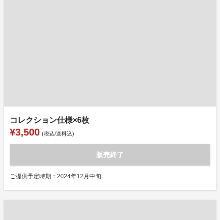
コレクション仕様×6枚
¥3,500
(税込/送料込)
販売終了
ご提供予定時期：2024年12月中旬