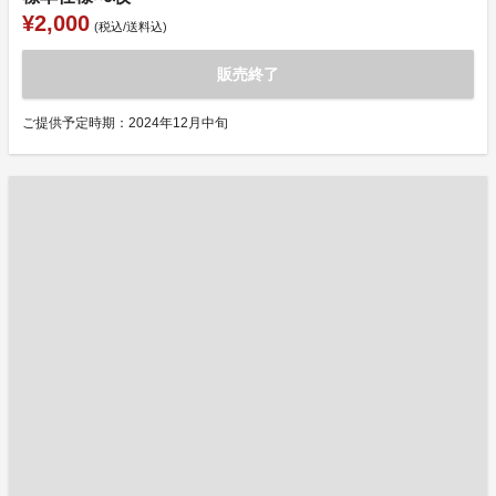
¥2,000
(税込/送料込)
販売終了
ご提供予定時期：2024年12月中旬