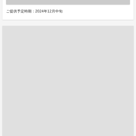
ご提供予定時期：2024年12月中旬