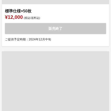
標準仕様×50枚
¥12,000
(税込/送料込)
販売終了
ご提供予定時期：2024年12月中旬