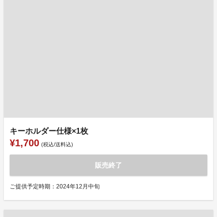
キーホルダー仕様×1枚
¥1,700
(税込/送料込)
販売終了
ご提供予定時期：2024年12月中旬