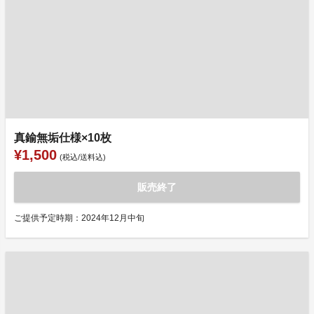
真鍮無垢仕様×10枚
¥1,500
(税込/送料込)
販売終了
ご提供予定時期：2024年12月中旬