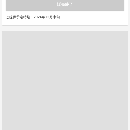
販売終了
ご提供予定時期：2024年12月中旬