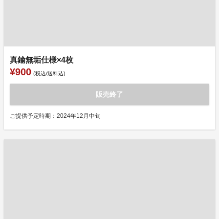
真鍮無垢仕様×4枚
¥900
(税込/送料込)
販売終了
ご提供予定時期：2024年12月中旬