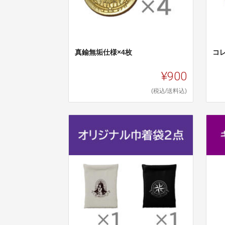
真鍮無垢仕様×4枚
コ
¥900
(税込/送料込)