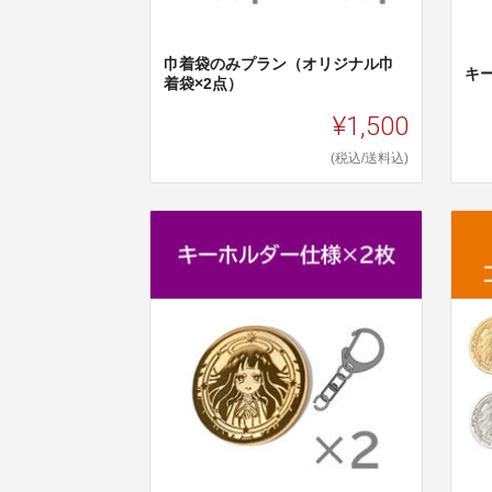
巾着袋のみプラン（オリジナル巾
キ
着袋×2点）
¥1,500
(税込/送料込)