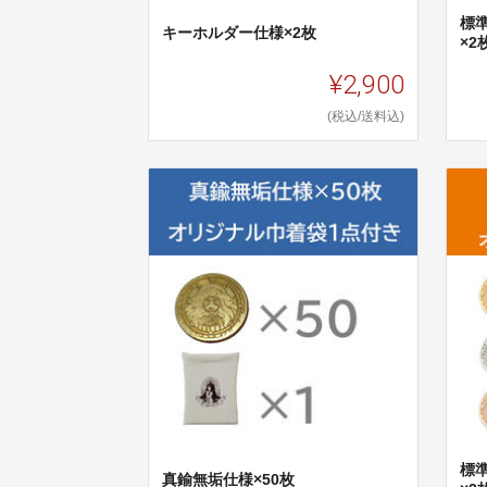
標
キーホルダー仕様×2枚
×2
¥2,900
(税込/送料込)
標
真鍮無垢仕様×50枚