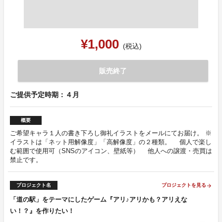
¥1,000
(税込)
販売終了
ご提供予定時期：４月
概要
ご希望キャラ１人の書き下ろし御礼イラストをメールにてお届け。 ※
イラストは「ネット用解像度」「高解像度」の２種類。 個人で楽し
む範囲で使用可（SNSのアイコン、壁紙等） 他人への譲渡・売買は
禁止です。
プロジェクト名
プロジェクトを見る
arrow_forward
「道の駅」をテーマにしたゲーム『アリ♪アリかも？アリえな
い！？』を作りたい！