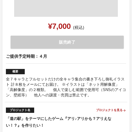
¥7,000
(税込)
販売終了
ご提供予定時期：４月
概要
全７キャラとフルセットだけの全キャラ集合の書き下ろし御礼イラス
ト 計８枚をメールにてお届け。 ※イラストは「ネット用解像度」
「高解像度」の２種類。 個人で楽しむ範囲で使用可（SNSのアイコ
ン、壁紙等） 他人への譲渡・売買は禁止です。
プロジェクト名
プロジェクトを見る
arrow_forward
「道の駅」をテーマにしたゲーム『アリ♪アリかも？アリえな
い！？』を作りたい！