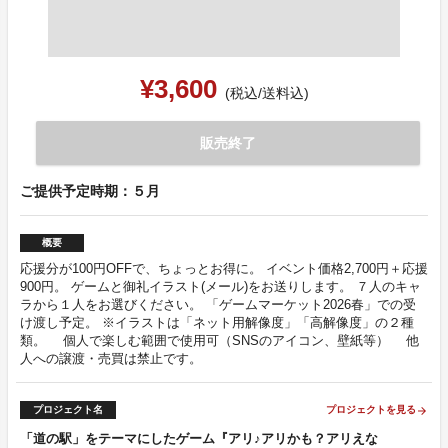
¥3,600
(税込/送料込)
販売終了
ご提供予定時期：５月
概要
応援分が100円OFFで、ちょっとお得に。 イベント価格2,700円＋応援
900円。 ゲームと御礼イラスト(メール)をお送りします。 ７人のキャ
ラから１人をお選びください。 「ゲームマーケット2026春」での受
け渡し予定。 ※イラストは「ネット用解像度」「高解像度」の２種
類。 個人で楽しむ範囲で使用可（SNSのアイコン、壁紙等） 他
人への譲渡・売買は禁止です。
プロジェクト名
プロジェクトを見る
arrow_forward
「道の駅」をテーマにしたゲーム『アリ♪アリかも？アリえな