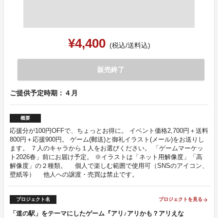
¥4,400
(税込/送料込)
販売終了
ご提供予定時期：４月
概要
応援分が100円OFFで、ちょっとお得に。 イベント価格2,700円＋送料
800円＋応援900円。 ゲーム(郵送)と御礼イラスト(メール)をお送りし
ます。 ７人のキャラから１人をお選びください。 「ゲームマーケッ
ト2026春」前にお届け予定。 ※イラストは「ネット用解像度」「高
解像度」の２種類。 個人で楽しむ範囲で使用可（SNSのアイコン、
壁紙等） 他人への譲渡・売買は禁止です。
プロジェクト名
プロジェクトを見る
arrow_forward
「道の駅」をテーマにしたゲーム『アリ♪アリかも？アリえな