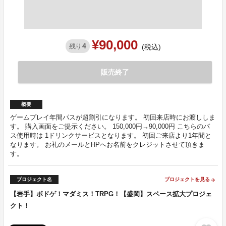
¥90,000
4
残り
(税込)
販売終了
概要
ゲームプレイ年間パスが超割引になります。 初回来店時にお渡ししま
す。 購入画面をご提示ください。 150,000円→90,000円 こちらのパ
ス使用時は 1ドリンクサービスとなります。 初回ご来店より1年間と
なります。 お礼のメールとHPへお名前をクレジットさせて頂きま
す。
プロジェクト名
プロジェクトを見る
arrow_forward
【岩手】ボドゲ！マダミス！TRPG！【盛岡】スペース拡大プロジェ
クト！