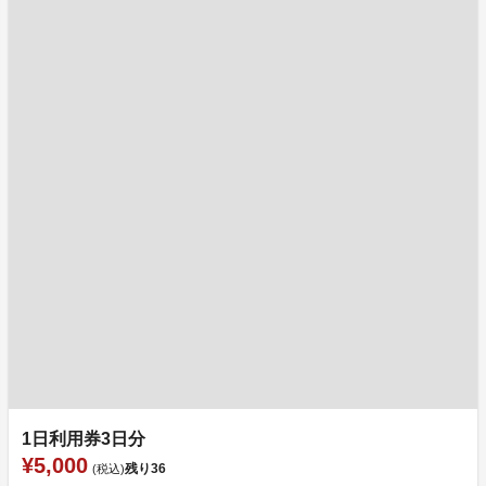
1日利用券3日分
¥5,000
残り
36
(税込)