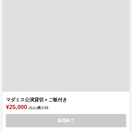
マダミス公演貸切＋ご飯付き
¥25,000
残り
10
(税込)
販売終了