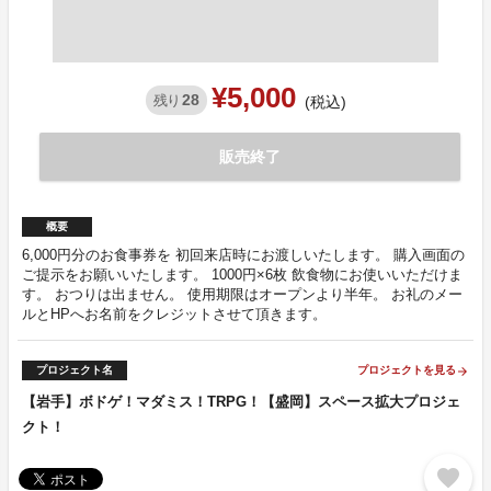
¥5,000
28
残り
(税込)
販売終了
概要
6,000円分のお食事券を 初回来店時にお渡しいたします。 購入画面の
ご提示をお願いいたします。 1000円×6枚 飲食物にお使いいただけま
す。 おつりは出ません。 使用期限はオープンより半年。 お礼のメー
ルとHPへお名前をクレジットさせて頂きます。
プロジェクト名
プロジェクトを見る
arrow_forward
【岩手】ボドゲ！マダミス！TRPG！【盛岡】スペース拡大プロジェ
クト！
favorite