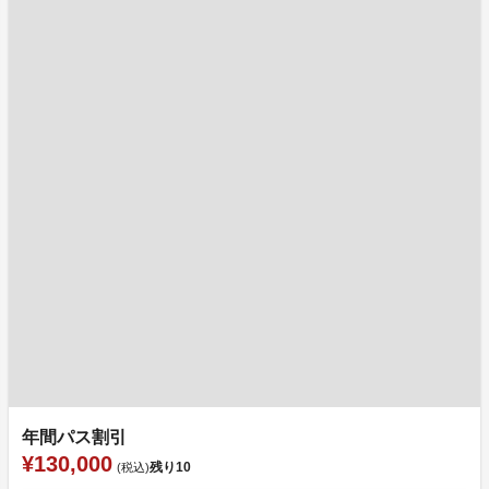
年間パス割引
¥130,000
残り
10
(税込)