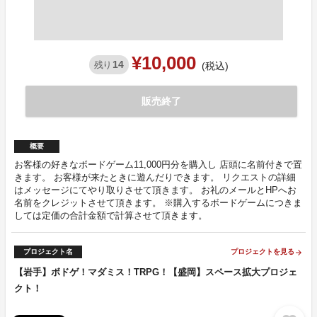
¥10,000
14
残り
(税込)
販売終了
概要
お客様の好きなボードゲーム11,000円分を購入し 店頭に名前付きで置
きます。 お客様が来たときに遊んだりできます。 リクエストの詳細
はメッセージにてやり取りさせて頂きます。 お礼のメールとHPへお
名前をクレジットさせて頂きます。 ※購入するボードゲームにつきま
しては定価の合計金額で計算させて頂きます。
プロジェクト名
プロジェクトを見る
arrow_forward
【岩手】ボドゲ！マダミス！TRPG！【盛岡】スペース拡大プロジェ
クト！