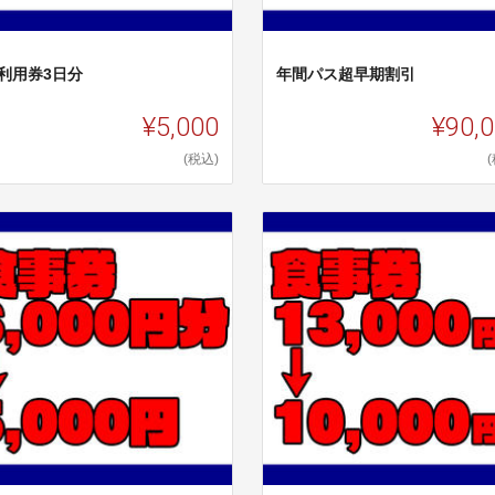
日利用券3日分
年間パス超早期割引
¥5,000
¥90,
(税込)