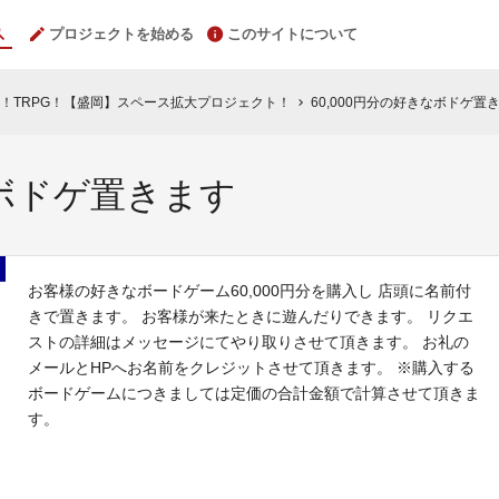
プロジェクトを始める
このサイトについて
！TRPG！【盛岡】スペース拡大プロジェクト！
60,000円分の好きなボドゲ置
chevron_right
なボドゲ置きます
お客様の好きなボードゲーム60,000円分を購入し 店頭に名前付
きで置きます。 お客様が来たときに遊んだりできます。 リクエ
ストの詳細はメッセージにてやり取りさせて頂きます。 お礼の
メールとHPへお名前をクレジットさせて頂きます。 ※購入する
ボードゲームにつきましては定価の合計金額で計算させて頂きま
す。