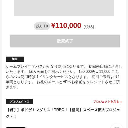
¥110,000
10
残り
(税込)
販売終了
概要
ゲームプレイ年間パスがかなり割引になります。 初回来店時にお渡し
いたします。 購入画面をご提示ください。 150,000円→11,000 こち
らのパス使用時は 1ドリンクサービスとなります。 初回ご来店より1
年間となります。 お礼のメールとHPへお名前をクレジットさせて頂
きます。
プロジェクト名
プロジェクトを見る
arrow_forward
【岩手】ボドゲ！マダミス！TRPG！【盛岡】スペース拡大プロジェ
クト！